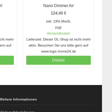
4V
Nano Dimmer Air
124,40
€
inkl. 19% MwSt.
zzgl.
Versandkosten
icht mehr
Lieferzeit: Dieser OL-Shop ist nicht mehr
Liefe
gern auf
aktiv. Besuchen Sie uns bitte gern auf
akt
www.logic-home24.de
Details
Weitere Informationen