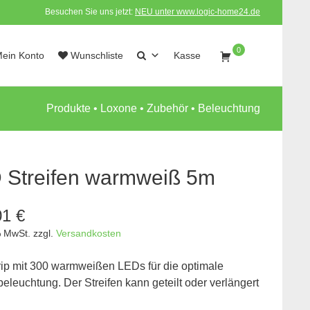
Besuchen Sie uns jetzt:
NEU unter www.logic-home24.de
0
ein Konto
Wunschliste
Kasse
Produkte
•
Loxone
•
Zubehör
•
Beleuchtung
 Streifen warmweiß 5m
01
€
% MwSt.
zzgl.
Versandkosten
ip mit 300 warmweißen LEDs für die optimale
beleuchtung. Der Streifen kann geteilt oder verlängert
.