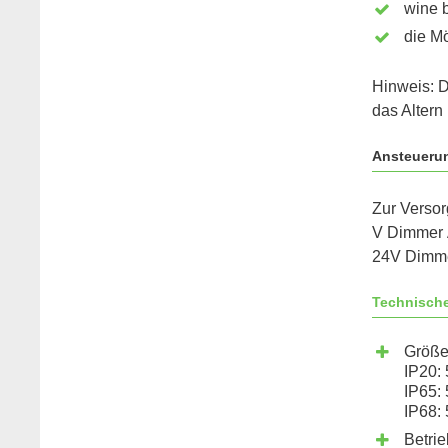
wine b
die M
Hinweis: D
das Altern
Ansteueru
Zur Verso
V Dimmer 
24V Dimmer
Technisch
Größ
IP20:
IP65:
IP68:
Betri