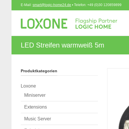
E-Mail:
smart@logic-home24.de
• Telefon: +49 (0)30 120859899
LED Streifen warmweiß 5m
Produktkategorien
Loxone
Miniserver
Extensions
Music Server