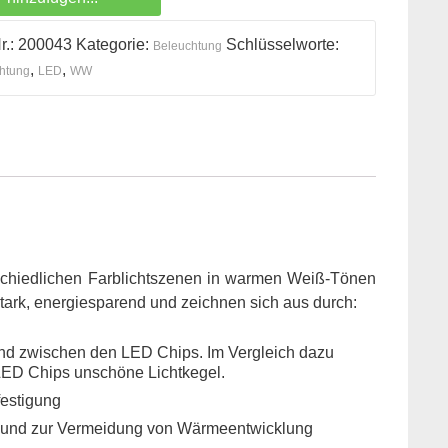
r.:
200043
Kategorie:
Schlüsselworte:
Beleuchtung
,
,
htung
LED
WW
rschiedlichen Farblichtszenen in warmen Weiß-Tönen
stark, energiesparend und zeichnen sich aus durch:
and zwischen den LED Chips. Im Vergleich dazu
 LED Chips unschöne Lichtkegel.
festigung
it und zur Vermeidung von Wärmeentwicklung