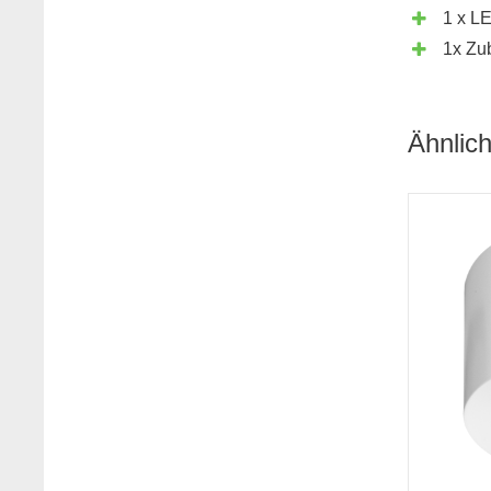
1 x L
1x Zub
Ähnlic