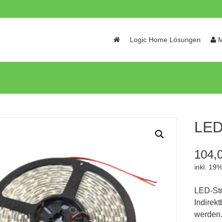
Skip
Logic Home Lösungen
M
to
content
LED
104,
inkl. 19
LED-Str
Indirekt
werden