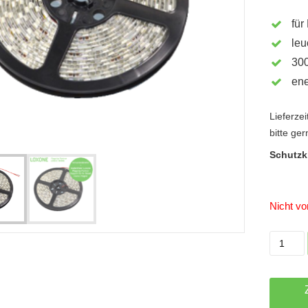
für
leu
300
ene
Lieferze
bitte ge
Schutzk
Nicht vor
LED
Streifen
warmwe
5m
Menge