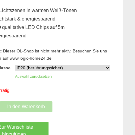
 Lichtszenen in warmen Weiß-Tönen
chtstark & energiesparend
 qualitative LED Chips auf 5m
rgiesparend
it: Dieser OL-Shop ist nicht mehr aktiv. Besuchen Sie uns
rn auf www.logic-home24.de
lasse
Auswahl zurücksetzen
rätig
In den Warenkorb
iß
Zur Wunschliste
hinzufügen...