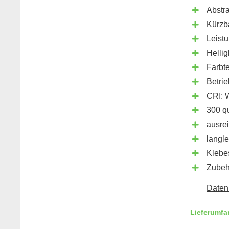
Abstra
Kürzb
Leist
Helli
Farbt
Betri
CRI: 
300 q
ausre
langle
Klebes
Zubeh
Datenb
Lieferumfa