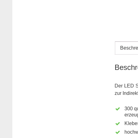
Beschre
Beschr
Der LED S
zur Indire
300 q
erzeu
Klebes
hochw