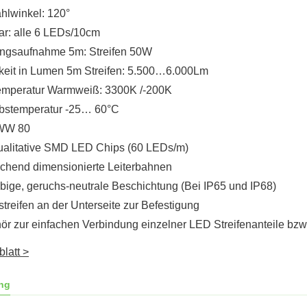
hlwinkel: 120°
ar: alle 6 LEDs/10cm
ungsaufnahme 5m: Streifen 50W
gkeit in Lumen 5m Streifen: 5.500…6.000Lm
emperatur Warmweiß: 3300K /-200K
ebstemperatur -25… 60°C
WW 80
ualitative SMD LED Chips (60 LEDs/m)
ichend dimensionierte Leiterbahnen
bige, geruchs-neutrale Beschichtung (Bei IP65 und IP68)
treifen an der Unterseite zur Befestigung
ör zur einfachen Verbindung einzelner LED Streifenanteile b
latt >
ng