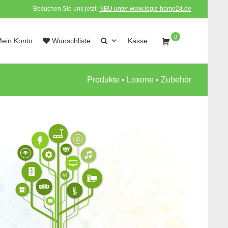
Besuchen Sie uns jetzt:
NEU unter www.logic-home24.de
0
ein Konto
Wunschliste
Kasse
Produkte
•
Loxone
•
Zubehör