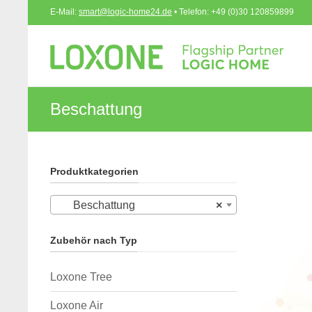
E-Mail:
smart@logic-home24.de
• Telefon: +49 (0)30 120859899
Beschattung
Produktkategorien
Beschattung
×
Zubehör nach Typ
Loxone Tree
Loxone Air