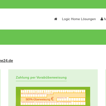
Skip
Logic Home Lösungen
M
to
content
me24.de
Zahlung per Vorabüberweisung