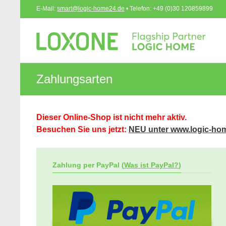
E-Mail:
smart@logic-home24.de
• Telefon: +49 (0)30 120859899
Zahlungsarten
Dieser Online-Shop ist nicht mehr aktiv.
Besuchen Sie uns jetzt:
NEU unter www.logic-ho
Zahlung per PayPal (
Was ist PayPal?
)