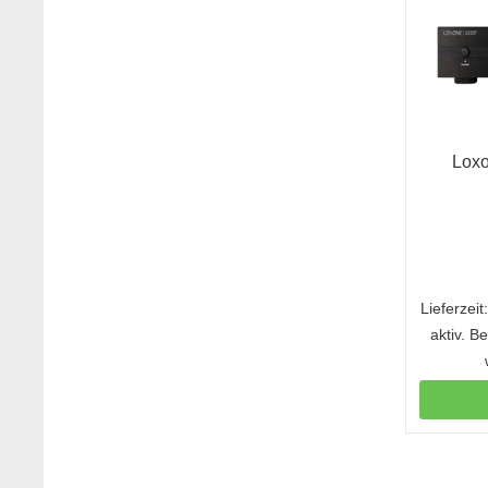
Loxo
Lieferzei
aktiv. B