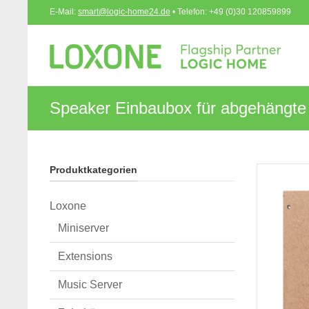
E-Mail:
smart@logic-home24.de
• Telefon: +49 (0)30 120859899
Speaker Einbaubox für abgehängt
Produktkategorien
Loxone
Miniserver
Extensions
Music Server