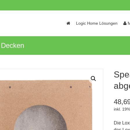
Skip
Logic Home Lösungen
M
to
content
e Decken
Spe
abg
48,6
inkl. 19
Die Lox
des Lox