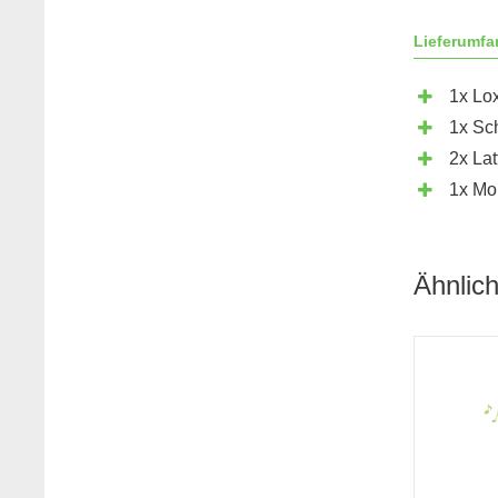
Lieferumfa
1x Lo
1x Sc
2x Lat
1x Mo
Ähnlic