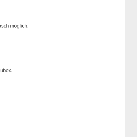
asch möglich.
aubox.