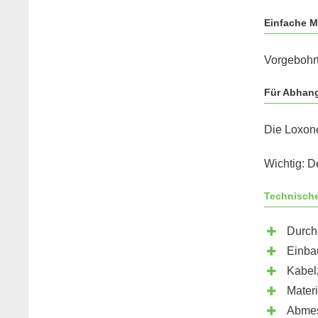
Einfache 
Vorgebohr
Für Abhang
Die Loxone
Wichtig: D
Technisch
Durch
Einba
Kabel
Materi
Abmes