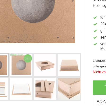
Holzrie
für
20
ger
seh
vor
Mo
Lieferze
bitte ge
Nicht vor
Art.-N