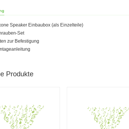
ng
xone Speaker Einbaubox (als Einzelteile)
hrauben-Set
ten zur Befestigung
ntageanleitung
he Produkte