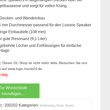
gelbauweise und sorgt für vollen Klang.
 Decken- und Wandeinbau
4 mm Durchmesser passend für den Loxone Speaker
inge Einbautiefe (108 mm)
r gute Resonanz (9,1 Liter)
gebohrte Löcher und Einfräsungen für einfache
ntage
it: Dieser OL-Shop ist nicht mehr aktiv. Besuchen Sie uns
rn auf www.logic-home24.de
rätig
Zur Wunschliste
hinzufügen...
r.:
200202
Kategorien:
,
Multimedia
Music Server