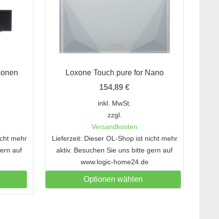
Zonen
Loxone Touch pure for Nano
154,89
€
inkl. MwSt.
zzgl.
Versandkosten
icht mehr
Lieferzeit: Dieser OL-Shop ist nicht mehr
Liefe
gern auf
aktiv. Besuchen Sie uns bitte gern auf
akt
www.logic-home24.de
Optionen wählen