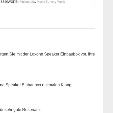
sselworte:
,
,
Multimedia
Music Server
Musik
gen Sie mit der Loxone Speaker Einbaubox vor. Ihre
one Speaker Einbaubox optimalen Klang.
für sehr gute Resonanz.