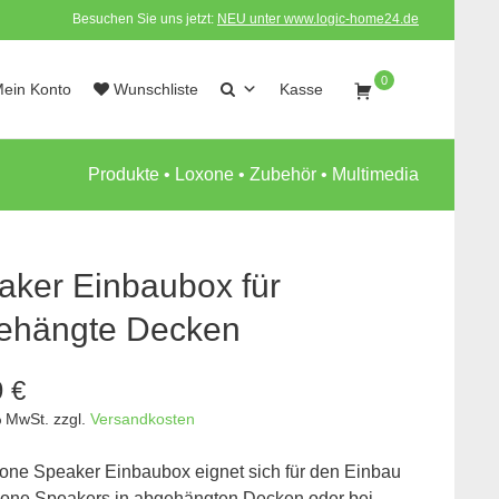
Besuchen Sie uns jetzt:
NEU unter www.logic-home24.de
0
ein Konto
Wunschliste
Kasse
Produkte
•
Loxone
•
Zubehör
•
Multimedia
aker Einbaubox für
ehängte Decken
9
€
% MwSt.
zzgl.
Versandkosten
one Speaker Einbaubox eignet sich für den Einbau
one Speakers in abgehängten Decken oder bei