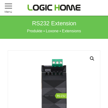
Menü
RS232 Extension
Produkte
•
Loxone
•
Extensions