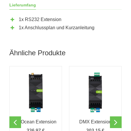
Lieferumfang
1x RS232 Extension
1x Anschlussplan und Kurzanleitung
Ähnliche Produkte
EnOcean Extension
DMX Extension
336,97
€
303,15
€