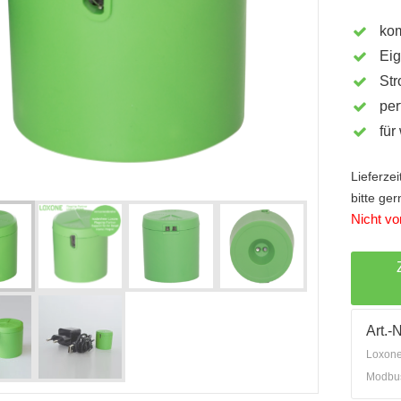
kom
Eig
Str
per
für
Lieferze
bitte ge
Nicht vor
Art.-N
Loxone
Modbu