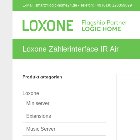
E-Mail:
smart@logic-home24.de
• Telefon: +49 (0)30 120859899
Loxone Zählerinterface IR Air
Produktkategorien
Loxone
Miniserver
Extensions
Music Server