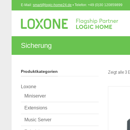
E-Mail:
smart@logic-home24.de
• Telefon: +49 (0)30 120859899
Sicherung
Produktkategorien
Zeigt alle 3
Loxone
Miniserver
Extensions
Music Server