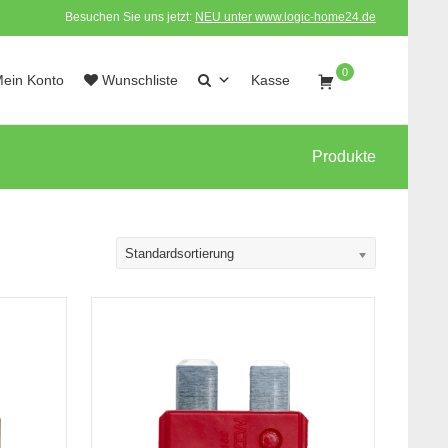
Besuchen Sie uns jetzt:
NEU unter www.logic-home24.de
0
ein Konto
Wunschliste
Kasse
Produkte
Standardsortierung