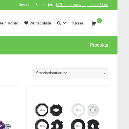
Besuchen Sie uns jetzt:
NEU unter www.logic-home24.de
0
ein Konto
Wunschliste
Kasse
Produkte
Standardsortierung