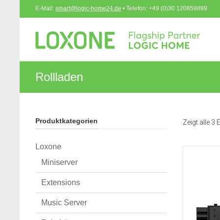
E-Mail:
smart@logic-home24.de
• Telefon: +49 (0)30 120859899
Rollladen
Produktkategorien
Zeigt alle 3
Loxone
Miniserver
Extensions
Music Server